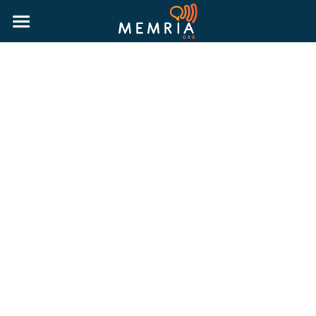
HOME
WHY MEMRIA
ABOUT
PRICING
RESOURCES
MORE INFORMATION
BLOG
RESOURCE GUIDES
LOGIN
PUBLIC HISTORY GUIDE
TRUTH & RECONCILIATION GUIDE